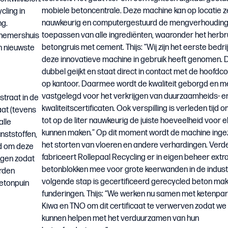
mobiele betoncentrale. Deze machine kan op locatie z
cling in
nauwkeurig en computergestuurd de mengverhoudin
ng.
toepassen van alle ingrediënten, waaronder het herbr
rnemershuis
betongruis met cement. Thijs: “Wij zijn het eerste bedrij
un nieuwste
deze innovatieve machine in gebruik heeft genomen. D
dubbel geijkt en staat direct in contact met de hoofd
op kantoor. Daarmee wordt de kwaliteit geborgd en 
vastgelegd voor het verkrijgen van duurzaamheids- e
straat in de
kwaliteitscertificaten. Ook verspilling is verleden tijd
raat (tevens
tot op de liter nauwkeurig de juiste hoeveelheid voor el
alle
kunnen maken.” Op dit moment wordt de machine inge
unststoffen,
het storten van vloeren en andere verhardingen. Verd
jd om deze
fabriceert Rollepaal Recycling er in eigen beheer extr
nigen zodat
betonblokken mee voor grote keerwanden in de indust
rden
volgende stap is gecertificeerd gerecycled beton ma
betonpuin
funderingen. Thijs: “We werken nu samen met ketenpar
Kiwa en TNO om dit certificaat te verwerven zodat w
kunnen helpen met het verduurzamen van hun