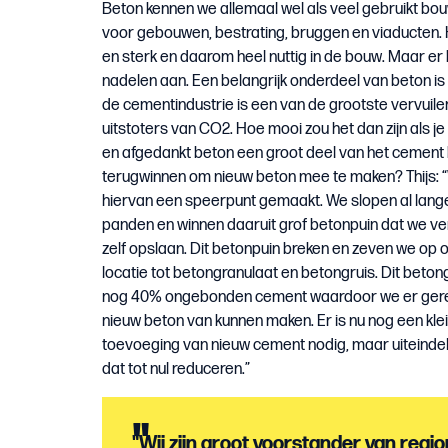
Beton kennen we allemaal wel als veel gebruikt bo
voor gebouwen, bestrating, bruggen en viaducten. 
en sterk en daarom heel nuttig in de bouw. Maar er
nadelen aan. Een belangrijk onderdeel van beton i
de cementindustrie is een van de grootste vervuile
uitstoters van CO2. Hoe mooi zou het dan zijn als je
en afgedankt beton een groot deel van het cement 
terugwinnen om nieuw beton mee te maken? Thijs:
hiervan een speerpunt gemaakt. We slopen al lange
panden en winnen daaruit grof betonpuin dat we v
zelf opslaan. Dit betonpuin breken en zeven we op 
locatie tot betongranulaat en betongruis. Dit beton
nog 40% ongebonden cement waardoor we er ger
nieuw beton van kunnen maken. Er is nu nog een kle
toevoeging van nieuw cement nodig, maar uiteindeli
dat tot nul reduceren.”
"
"Wij zijn groot voorstander van reg