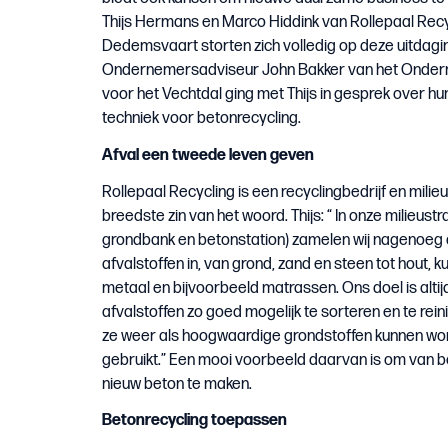
Thijs Hermans en Marco Hiddink van Rollepaal Recy
Dedemsvaart storten zich volledig op deze uitdagi
Ondernemersadviseur John Bakker van het Onde
voor het Vechtdal ging met Thijs in gesprek over h
techniek voor betonrecycling.
Afval een tweede leven geven
Rollepaal Recycling is een recyclingbedrijf en milieu
breedste zin van het woord. Thijs: “ In onze milieust
grondbank en betonstation) zamelen wij nagenoeg 
afvalstoffen in, van grond, zand en steen tot hout, k
metaal en bijvoorbeeld matrassen. Ons doel is alti
afvalstoffen zo goed mogelijk te sorteren en te rei
ze weer als hoogwaardige grondstoffen kunnen wo
gebruikt.” Een mooi voorbeeld daarvan is om van 
nieuw beton te maken.
Betonrecycling toepassen