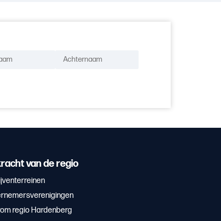
racht van de regio
jventerreinen
rnemersverenigingen
om regio Hardenberg