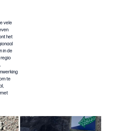
e vele
even
nt het
gionaal
 in de
 regio
.
enwerking
 om te
l,
 met