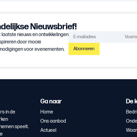
elijkse Nieuwsbrief!
 laatste nieuws en ontwikkelingen
spireren door mooie
Abonneren
itnodigingen voor evenementen.
Ga naar
De k
rs in de
Home
Bedri
rken
Ons aanbod
Onde
rnemen speelt.
Actueel
Waar
ke