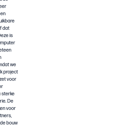
eer
gen
uikbare
f dat
eze is
computer
meteen
n
 omdat we
k project
zet voor
er
a sterke
rie. De
ken voor
tners,
e de bouw