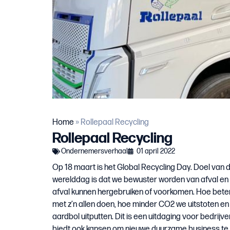
Home
»
Rollepaal Recycling
Rollepaal Recycling
Ondernemersverhaal
01 april 2022
Op 18 maart is het Global Recycling Day. Doel van 
werelddag is dat we bewuster worden van afval en
afval kunnen hergebruiken of voorkomen. Hoe bete
met z’n allen doen, hoe minder CO2 we uitstoten en
aardbol uitputten. Dit is een uitdaging voor bedrijv
biedt ook kansen om nieuwe duurzame business te 