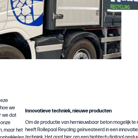
deze
 hoe we
Innovatieve techniek, nieuwe producten
r we dat
Om de productie van hernieuwbaar beton mogelijk te
 onze
heeft Rollepaal Reycling geïnvesteerd in een innovati
en, maar het
techniek. Het gaat hier om een hightech digitaal gestu
ontwikkelen.