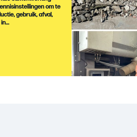
ennisinstellingen om te
ctie, gebruik, afval,
 in…