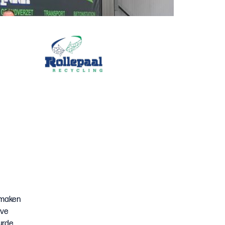
 maken
eve
urde