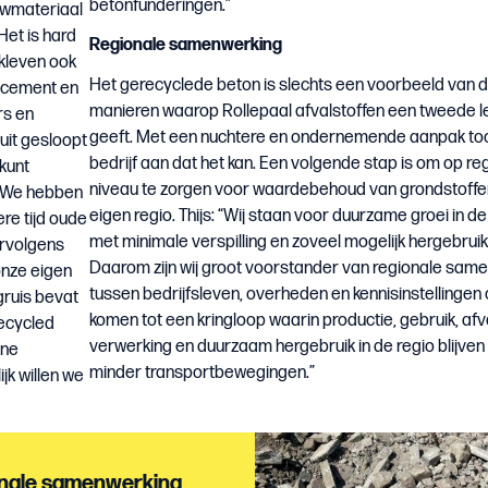
betonfunderingen.”
uwmateriaal
Het is hard
Regionale samenwerking
 kleven ook
Het gerecyclede beton is slechts een voorbeeld van d
s cement en
manieren waarop Rollepaal afvalstoffen een tweede l
rs en
geeft. Met een nuchtere en ondernemende aanpak too
 uit gesloopt
bedrijf aan dat het kan. Een volgende stap is om op re
kunt
niveau te zorgen voor waardebehoud van grondstoffen
 “We hebben
eigen regio. Thijs: “Wij staan voor duurzame groei in de
re tijd oude
met minimale verspilling en zoveel mogelijk hergebruik
ervolgens
Daarom zijn wij groot voorstander van regionale sam
onze eigen
tussen bedrijfsleven, overheden en kennisinstellingen
gruis bevat
komen tot een kringloop waarin productie, gebruik, afva
ecycled
verwerking en duurzaam hergebruik in de regio blijven
ine
minder transportbewegingen.”
jk willen we
ionale samenwerking