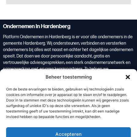
Ondernemen in Hardenberg
Platform Ondernemen in Hardenberg is er voor alle ondernemers in de
gemeente Hardenberg. Wij ondersteunen, verbinden en versterken
ondernemers bij alles wat naast en achter het dagelijkse ondernemen
speelt. Dat doen we door persoonlijke aandacht, gratis en
vertrouwelijke adviesgesprekken, een sterk ondernemersnetwerk en
samenwerking met ervaren kennispartners. Zo helpen we
ondernemers om overzicht te krijgen, weloverwogen keuzes te maken
Beheer toestemming
en te groeien. Ondernemers vormen de basis van de lokale economie
en zijn daarmee een belangrijke bron van welvaart voor de regio
Om de beste ervaringen te bieden, gebruiken wij technologieën zoals
Hardenberg.
cookies om informatie over je apparaat op te slaan en/of te raadplegen.
Door in te stemmen met deze technologieën kunnen wij gegevens zoals
Lees meer
surfgedrag of unieke ID's op deze site verwerken. Als je geen
toestemming geeft of uw toestemming intrekt, kan dit een nadelige
invloed hebben op bepaalde functies en mogelijkheden.
De kracht van de regio
Bedrijventerreinen
Accepteren
Ondernemersverenigingen