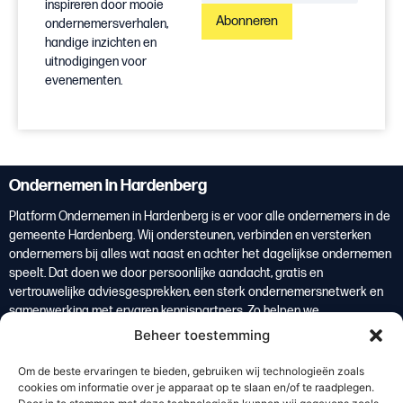
inspireren door mooie
Abonneren
ondernemersverhalen,
handige inzichten en
uitnodigingen voor
evenementen.
Ondernemen in Hardenberg
Platform Ondernemen in Hardenberg is er voor alle ondernemers in de
gemeente Hardenberg. Wij ondersteunen, verbinden en versterken
ondernemers bij alles wat naast en achter het dagelijkse ondernemen
speelt. Dat doen we door persoonlijke aandacht, gratis en
vertrouwelijke adviesgesprekken, een sterk ondernemersnetwerk en
samenwerking met ervaren kennispartners. Zo helpen we
ondernemers om overzicht te krijgen, weloverwogen keuzes te maken
Beheer toestemming
en te groeien. Ondernemers vormen de basis van de lokale economie
en zijn daarmee een belangrijke bron van welvaart voor de regio
Om de beste ervaringen te bieden, gebruiken wij technologieën zoals
Hardenberg.
cookies om informatie over je apparaat op te slaan en/of te raadplegen.