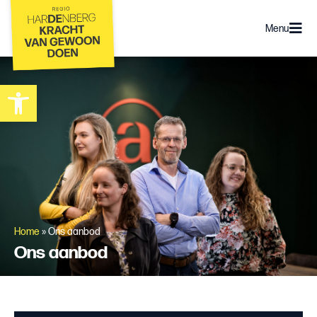
Menu
Toolbar openen
Home
»
Ons aanbod
Ons aanbod