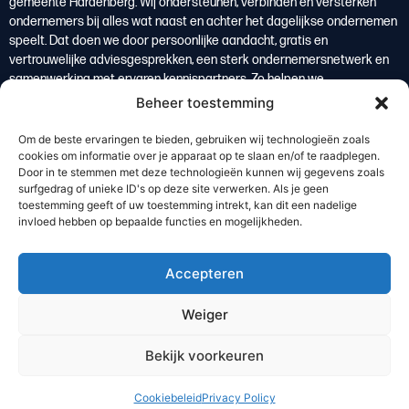
gemeente Hardenberg. Wij ondersteunen, verbinden en versterken
ondernemers bij alles wat naast en achter het dagelijkse ondernemen
speelt. Dat doen we door persoonlijke aandacht, gratis en
vertrouwelijke adviesgesprekken, een sterk ondernemersnetwerk en
samenwerking met ervaren kennispartners. Zo helpen we
ondernemers om overzicht te krijgen, weloverwogen keuzes te maken
Beheer toestemming
en te groeien. Ondernemers vormen de basis van de lokale economie
en zijn daarmee een belangrijke bron van welvaart voor de regio
Om de beste ervaringen te bieden, gebruiken wij technologieën zoals
Hardenberg.
cookies om informatie over je apparaat op te slaan en/of te raadplegen.
Door in te stemmen met deze technologieën kunnen wij gegevens zoals
Lees meer
surfgedrag of unieke ID's op deze site verwerken. Als je geen
toestemming geeft of uw toestemming intrekt, kan dit een nadelige
invloed hebben op bepaalde functies en mogelijkheden.
De kracht van de regio
Bedrijventerreinen
Accepteren
Ondernemersverenigingen
Waarom regio Hardenberg
Weiger
Abonneer op onze nieuwsbrief
Bekijk voorkeuren
© 2026 Ondernemen in Hardenberg
Privacybeleid
Cookiebeleid
Deze website is gerealiseerd door Webzuiver
Cookiebeleid
Privacy Policy