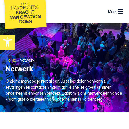
Menu
Toolbar openen
Home
»
Netwerk
Netwerk
Ondernemen doe je niet alleen. Juist het delen van kennis,
ervaringen en contacten maakt dat je sneller groeit, slimmer
onderneemt én kansen ontdekt. Daarom is ons netwerk een van de
krachtigste onderdelen van Ondernemen in Hardenberg.