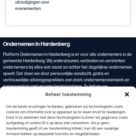
uitnodigingen voor
evenementen.
Ondernemen in Hardenberg
Platform Ondernemen in Hardenberg is er voor alle ondernemers in de
gemeente Hardenberg. Wij ondersteunen, verbinden en versterken
ondernemers bij alles wat naast en achter het dagelijkse ondernemen
speelt. Dat doen we door persoonlijke aandacht, gratis en
vertrouwelijke adviesgesprekken, een sterk ondernemersnetwerk en
samenwerking met ervaren kennispartners. Zo helpen we
ondernemers om overzicht te krijgen, weloverwogen keuzes te maken
Beheer toestemming
en te groeien. Ondernemers vormen de basis van de lokale economie
en zijn daarmee een belangrijke bron van welvaart voor de regio
Om de beste ervaringen te bieden, gebruiken wij technologieën zoals
Hardenberg.
cookies om informatie over je apparaat op te slaan en/of te raadplegen.
Door in te stemmen met deze technologieën kunnen wij gegevens zoals
Lees meer
surfgedrag of unieke ID's op deze site verwerken. Als je geen
toestemming geeft of uw toestemming intrekt, kan dit een nadelige
invloed hebben op bepaalde functies en mogelijkheden.
De kracht van de regio