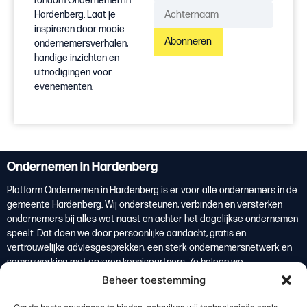
rondom Ondernemen in
Hardenberg. Laat je
inspireren door mooie
Abonneren
ondernemersverhalen,
handige inzichten en
uitnodigingen voor
evenementen.
Ondernemen in Hardenberg
Platform Ondernemen in Hardenberg is er voor alle ondernemers in de
gemeente Hardenberg. Wij ondersteunen, verbinden en versterken
ondernemers bij alles wat naast en achter het dagelijkse ondernemen
speelt. Dat doen we door persoonlijke aandacht, gratis en
vertrouwelijke adviesgesprekken, een sterk ondernemersnetwerk en
samenwerking met ervaren kennispartners. Zo helpen we
ondernemers om overzicht te krijgen, weloverwogen keuzes te maken
Beheer toestemming
en te groeien. Ondernemers vormen de basis van de lokale economie
en zijn daarmee een belangrijke bron van welvaart voor de regio