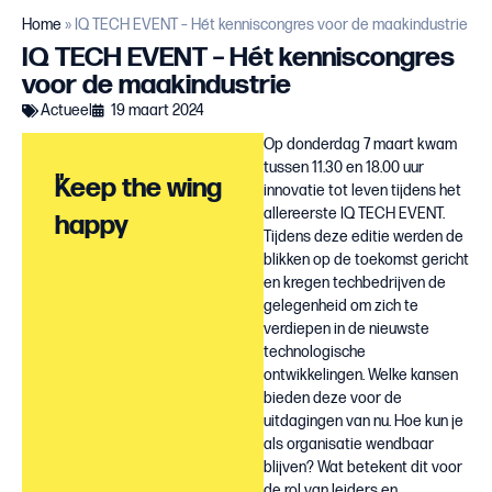
Home
»
IQ TECH EVENT – Hét kenniscongres voor de maakindustrie
IQ TECH EVENT – Hét kenniscongres
voor de maakindustrie
Actueel
19 maart 2024
Op donderdag 7 maart kwam
tussen 11.30 en 18.00 uur
"
Keep the wing
innovatie tot leven tijdens het
allereerste IQ TECH EVENT.
happy
Tijdens deze editie werden de
blikken op de toekomst gericht
en kregen techbedrijven de
gelegenheid om zich te
verdiepen in de nieuwste
technologische
ontwikkelingen. Welke kansen
bieden deze voor de
uitdagingen van nu. Hoe kun je
als organisatie wendbaar
blijven? Wat betekent dit voor
de rol van leiders en