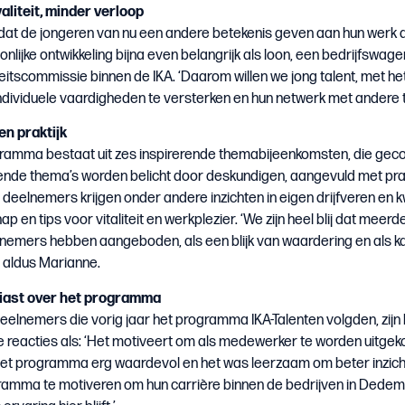
aliteit, minder verloop
 dat de jongeren van nu een andere betekenis geven aan hun werk d
nlijke ontwikkeling bijna even belangrijk als loon, een bedrijfswage
iteitscommissie binnen de IKA. ‘Daarom willen we jong talent, met h
ndividuele vaardigheden te versterken en hun netwerk met andere ta
en praktijk
ramma bestaat uit zes inspirerende themabijeenkomsten, die gec
lende thema’s worden belicht door deskundigen, aangevuld met pra
 deelnemers krijgen onder andere inzichten in eigen drijfveren en k
ap en tips voor vitaliteit en werkplezier. ‘We zijn heel blij dat 
nemers hebben aangeboden, als een blijk van waardering en als kan
, aldus Marianne.
iast over het programma
eelnemers die vorig jaar het programma IKA-Talenten volgden, zijn
 reacties als: ‘Het motiveert om als medewerker te worden uitgek
het programma erg waardevol en het was leerzaam om beter inzicht t
ramma te motiveren om hun carrière binnen de bedrijven in Dedem