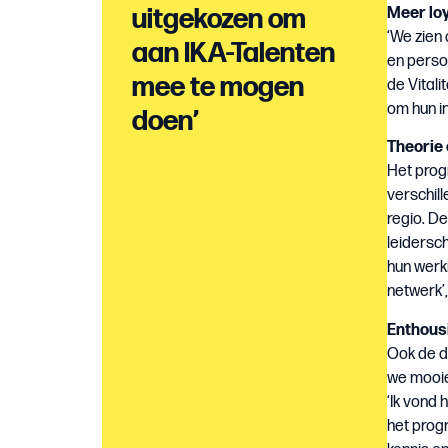
uitgekozen om
Meer loy
‘We zien
aan IKA-Talenten
en persoo
mee te mogen
de Vital
om hun i
doen’
Theorie 
Het prog
verschil
regio. De
leidersch
hun werk
netwerk’
Enthous
Ook de d
we mooie
‘Ik vond 
het prog