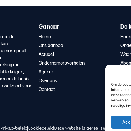
Ga naar
De k
rs in de
Home
Bedri
rken
Ons aanbod
Onde
rnemen speelt.
Actueel
Waar
ke
Ondernemersverhalen
Abon
erking met
 te krijgen,
Agenda
ormen de basis
Over ons
Om de beste
an welvaart voor
Contact
informatie o
deze techno
verwerken. 
nadelige in
Acc
Privacybeleid
Cookiebeleid
Deze website is gerealiseerd door We