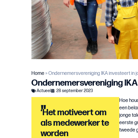
Home
»
Ondernemersvereniging IKA investeert in j
Ondernemersvereniging IKA i
Actueel
28 september 2023
Hoe houd
"
een bela
‘Het motiveert om
jonge ta
als medewerker te
eerste g
tweede g
worden