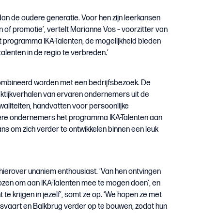
an de oudere generatie. Voor hen zijn leerkansen
n of promotie’, vertelt Marianne Vos – voorzitter van
et programma IKA-Talenten, de mogelijkheid bieden
lenten in de regio te verbreden.’
ombineerd worden met een bedrijfsbezoek. De
ktijkverhalen van ervaren ondernemers uit de
waliteiten, handvatten voor persoonlijke
meerdere ondernemers het programma IKA-Talenten aan
s om zich verder te ontwikkelen binnen een leuk
 hierover unaniem enthousiast. ‘Van hen ontvingen
ozen om aan IKA-Talenten mee te mogen doen’, en
e krijgen in jezelf’, somt ze op. ‘We hopen ze met
svaart en Balkbrug verder op te bouwen, zodat hun