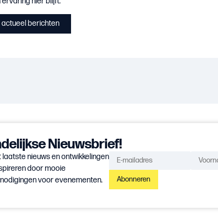
ervaring hier blijft.’
actueel berichten
elijkse Nieuwsbrief!
 laatste nieuws en ontwikkelingen
spireren door mooie
Abonneren
itnodigingen voor evenementen.