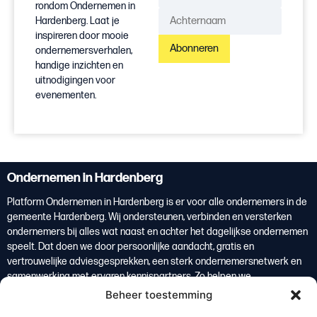
rondom Ondernemen in
Hardenberg. Laat je
inspireren door mooie
Abonneren
ondernemersverhalen,
handige inzichten en
uitnodigingen voor
evenementen.
Ondernemen in Hardenberg
Platform Ondernemen in Hardenberg is er voor alle ondernemers in de
gemeente Hardenberg. Wij ondersteunen, verbinden en versterken
ondernemers bij alles wat naast en achter het dagelijkse ondernemen
speelt. Dat doen we door persoonlijke aandacht, gratis en
vertrouwelijke adviesgesprekken, een sterk ondernemersnetwerk en
samenwerking met ervaren kennispartners. Zo helpen we
ondernemers om overzicht te krijgen, weloverwogen keuzes te maken
Beheer toestemming
en te groeien. Ondernemers vormen de basis van de lokale economie