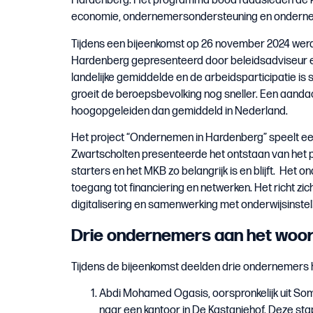
Hardenberg. Het programma bood raadsleden de kans
economie, ondernemersondersteuning en onderne
Tijdens een bijeenkomst op 26 november 2024 wer
Hardenberg gepresenteerd door beleidsadviseur ec
landelijke gemiddelde en de arbeidsparticipatie is 
groeit de beroepsbevolking nog sneller. Een aandach
hoogopgeleiden dan gemiddeld in Nederland.
Het project “Ondernemen in Hardenberg” speelt een
Zwartscholten presenteerde het ontstaan van het
starters en het MKB zo belangrijk is en blijft. Het
toegang tot financiering en netwerken. Het richt z
digitalisering en samenwerking met onderwijsinstell
Drie ondernemers aan het woo
Tijdens de bijeenkomst deelden drie ondernemers h
Abdi Mohamed Ogasis, oorspronkelijk uit Somal
naar een kantoor in De Kastanjehof. Deze sta