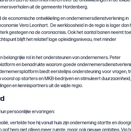
 om zich te laten informeren over de ontwikkelingen in de lokale
mersverhalen uit de gemeente Hardenberg.
d de economische ontwikkeling en ondernemersdienstverlening in
onomie Vera Leonhart. De werkloosheid in de regio is lager dan 
sterk gestegen na de coronacrisis. Ook het aantal banen neemt toe,
tspunt blijft het relatief lage opleidingsniveau, met minder
 belangrijke rol in het ondersteunen van ondernemers. Peter
 platform en benadrukte waarom goede ondernemersdienstverleni
 ondernemersplatform biedt eerstelijns ondersteuning voor vragen, tr
ich vooral op starters en MKB-bedrijven en stimuleert duurzaamheid,
ingen en kennispartners uit de wijde regio.
rd
un persoonlijke ervaringen:
ië, vertelde hoe hij vanuit huis zijn onderneming startte en doorg
p gaf hem niet alleen meer ruimte, maar ook nieuwe ambities. Via h