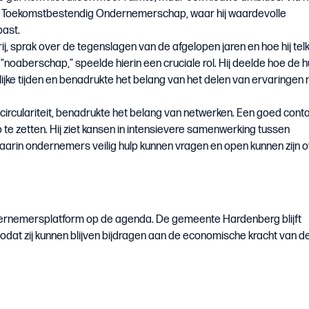
g Toekomstbestendig Ondernemerschap, waar hij waardevolle
past.
j, sprak over de tegenslagen van de afgelopen jaren en hoe hij tel
 “noaberschap,” speelde hierin een cruciale rol. Hij deelde hoe de h
ijke tijden en benadrukte het belang van het delen van ervaringen
rculariteit, benadrukte het belang van netwerken. Een goed contact
 te zetten. Hij ziet kansen in intensievere samenwerking tussen
aarin ondernemers veilig hulp kunnen vragen en open kunnen zijn 
dernemersplatform op de agenda. De gemeente Hardenberg blijft
odat zij kunnen blijven bijdragen aan de economische kracht van de