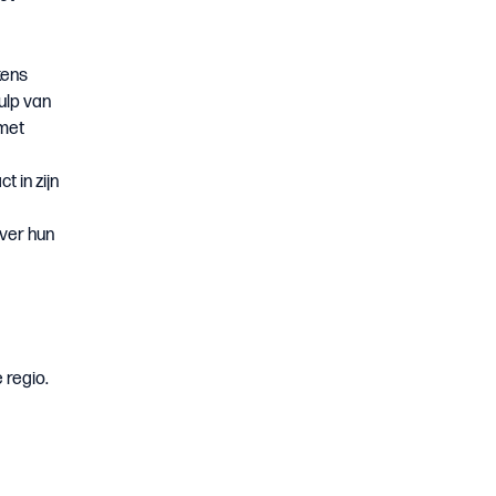
kens
ulp van
 met
 in zijn
over hun
 regio.