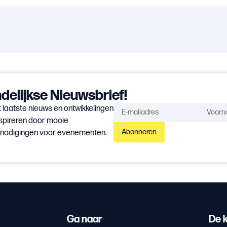
elijkse Nieuwsbrief!
 laatste nieuws en ontwikkelingen
spireren door mooie
Abonneren
itnodigingen voor evenementen.
Ga naar
De k