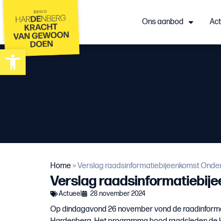
Ons aanbod
Act
Toolbar openen
Home
»
Verslag raadsinformatiebijeenkomst Onde
Verslag raadsinformatiebij
Actueel
28 november 2024
Op dindagavond 26 november vond de raadinforma