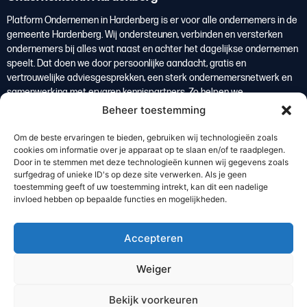
Platform Ondernemen in Hardenberg is er voor alle ondernemers in de
gemeente Hardenberg. Wij ondersteunen, verbinden en versterken
ondernemers bij alles wat naast en achter het dagelijkse ondernemen
speelt. Dat doen we door persoonlijke aandacht, gratis en
vertrouwelijke adviesgesprekken, een sterk ondernemersnetwerk en
samenwerking met ervaren kennispartners. Zo helpen we
ondernemers om overzicht te krijgen, weloverwogen keuzes te maken
Beheer toestemming
en te groeien. Ondernemers vormen de basis van de lokale economie
en zijn daarmee een belangrijke bron van welvaart voor de regio
Om de beste ervaringen te bieden, gebruiken wij technologieën zoals
Hardenberg.
cookies om informatie over je apparaat op te slaan en/of te raadplegen.
Door in te stemmen met deze technologieën kunnen wij gegevens zoals
Lees meer
surfgedrag of unieke ID's op deze site verwerken. Als je geen
toestemming geeft of uw toestemming intrekt, kan dit een nadelige
invloed hebben op bepaalde functies en mogelijkheden.
De kracht van de regio
Bedrijventerreinen
Accepteren
Ondernemersverenigingen
Waarom regio Hardenberg
Weiger
Abonneer op onze nieuwsbrief
Bekijk voorkeuren