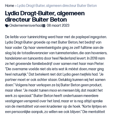
Home
»
Lydia Dragt-Buiter, algemeen directeur Buiter Beton
Lydia Dragt-Buiter, algemeen
directeur Buiter Beton
Ondernemersverhaal
08 maart 2023
De liefde voor tuininrichting werd haar met de paplepel ingegoten.
Lydia Dragt-Buiter groeide op met Buiter Beton, het bedrijf van
haar vader. Op haar vierentwintigste ging ze zelf fulltime aan de
slag bij de totaalleverancier van tuinmaterialen, die aan hoveniers,
handelaren en tuincentra door heel Nederland levert. In 2018 nam
ze het groeiende familiebedrijf over samen met haar man Pieter.
“Die overname voelde niet als iets wat ik móést doen, maar ging
heel natuurlijk.” Dat betekent niet dat Lydia geen twijfels had. “Je
partner moet er ook achter staan. Gelukkig kunnen wij het samen
doen.” Volgens haar verkopen ze bij Buiter Beton geen product,
maar sfeer. “Je maakt tuinen mooi en mensen blij, dat maakt het
werk zo speciaal.” Buiter Beton heeft ondertussen meerdere
vestigingen verspreid over het land, maar er is nog altijd sprake
van de mentaliteit van een kruidenier op de hoek. “Korte lijntjes en
een persoonlijke aanpak, zo willen we ook blijven.” Die mentaliteit