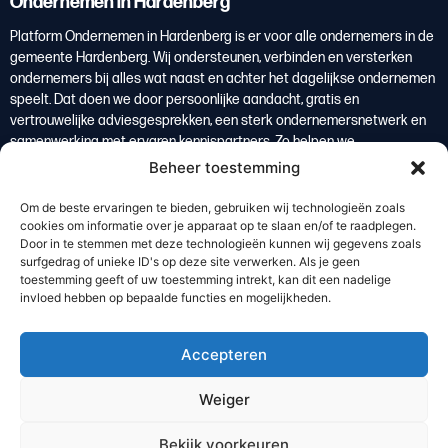
Ondernemen in Hardenberg
Platform Ondernemen in Hardenberg is er voor alle ondernemers in de
gemeente Hardenberg. Wij ondersteunen, verbinden en versterken
ondernemers bij alles wat naast en achter het dagelijkse ondernemen
speelt. Dat doen we door persoonlijke aandacht, gratis en
vertrouwelijke adviesgesprekken, een sterk ondernemersnetwerk en
samenwerking met ervaren kennispartners. Zo helpen we
ondernemers om overzicht te krijgen, weloverwogen keuzes te maken
Beheer toestemming
en te groeien. Ondernemers vormen de basis van de lokale economie
en zijn daarmee een belangrijke bron van welvaart voor de regio
Om de beste ervaringen te bieden, gebruiken wij technologieën zoals
Hardenberg.
cookies om informatie over je apparaat op te slaan en/of te raadplegen.
Door in te stemmen met deze technologieën kunnen wij gegevens zoals
Lees meer
surfgedrag of unieke ID's op deze site verwerken. Als je geen
toestemming geeft of uw toestemming intrekt, kan dit een nadelige
invloed hebben op bepaalde functies en mogelijkheden.
De kracht van de regio
Bedrijventerreinen
Accepteren
Ondernemersverenigingen
Waarom regio Hardenberg
Weiger
Abonneer op onze nieuwsbrief
Bekijk voorkeuren