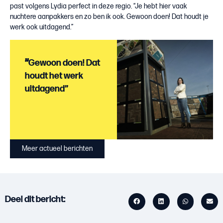
past volgens Lydia perfect in deze regio. “Je hebt hier vaak
nuchtere aanpakkers en zo ben ik ook. Gewoon doen! Dat houdt je
werk ook uitdagend.”
"
“Gewoon doen! Dat
houdt het werk
uitdagend”
Meer actueel berichten
Deel dit bericht: