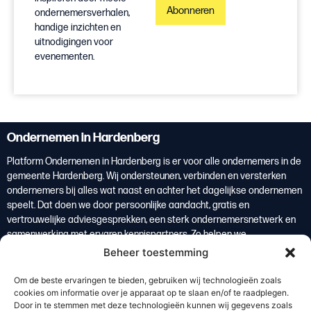
Abonneren
ondernemersverhalen,
handige inzichten en
uitnodigingen voor
evenementen.
Ondernemen in Hardenberg
Platform Ondernemen in Hardenberg is er voor alle ondernemers in de
gemeente Hardenberg. Wij ondersteunen, verbinden en versterken
ondernemers bij alles wat naast en achter het dagelijkse ondernemen
speelt. Dat doen we door persoonlijke aandacht, gratis en
vertrouwelijke adviesgesprekken, een sterk ondernemersnetwerk en
samenwerking met ervaren kennispartners. Zo helpen we
ondernemers om overzicht te krijgen, weloverwogen keuzes te maken
Beheer toestemming
en te groeien. Ondernemers vormen de basis van de lokale economie
en zijn daarmee een belangrijke bron van welvaart voor de regio
Om de beste ervaringen te bieden, gebruiken wij technologieën zoals
Hardenberg.
cookies om informatie over je apparaat op te slaan en/of te raadplegen.
Door in te stemmen met deze technologieën kunnen wij gegevens zoals