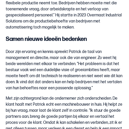
flexibele productie neemt toe. Bedrijven hebben moeite met die
toenemende vraag, door arbeidskrapte en het verloop van
gespecialiseerd personeel.” Hij startte in 2023 Overmaat Industrial
Solutions om de productiebehoefte van bedrijven met
automatisering toch mogelijk te maken.
Samen nieuwe ideeën bedenken
Door zijn ervaring en kennis spreekt Patrick de taal van
management en directie, maar ook die van engineer. Zo weet hij
beide werelden met elkaar te verbinden. “Het probleem is dat het
bestuur vaak wel een duidelijke visie of groeiambities heeft, maar
moeite heeft om dit technisch te realiseren en niet weet wie dit kan
doen. Ik vind dat dat anders kan en help bedrijven met het vertalen
van hun behoeftes naar een passende oplossing.”
Met zijn achtergrond kan de ondernemer zich onderscheiden. De
klant haalt met Patrick echt een machinebouwer in huis. Hij helpt ze
bij hun vraag, maar laat de klant zelf in controle. “Ik stuur de goede
partners aan, breng de goede partijen bij elkaar en vertaal het
proces voor de klant. Omdat ik kan schakelen en verbinden, zit ik er
niet alleen tussen, maar verleen ik een dienst en help ik een impact