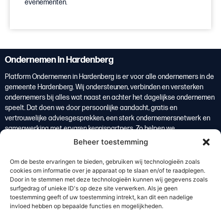
evenementen.
Ondernemen in Hardenberg
Platform Ondernemen in Hardenberg is er voor alle ondernemers in de
gemeente Hardenberg. Wij ondersteunen, verbinden en versterken
ondernemers bij alles wat naast en achter het dagelijkse ondernemen
speelt. Dat doen we door persoonlijke aandacht, gratis en
vertrouwelijke adviesgesprekken, een sterk ondernemersnetwerk en
samenwerking met ervaren kennispartners. Zo helpen we
ondernemers om overzicht te krijgen, weloverwogen keuzes te maken
Beheer toestemming
en te groeien. Ondernemers vormen de basis van de lokale economie
en zijn daarmee een belangrijke bron van welvaart voor de regio
Om de beste ervaringen te bieden, gebruiken wij technologieën zoals
Hardenberg.
cookies om informatie over je apparaat op te slaan en/of te raadplegen.
Door in te stemmen met deze technologieën kunnen wij gegevens zoals
Lees meer
surfgedrag of unieke ID's op deze site verwerken. Als je geen
toestemming geeft of uw toestemming intrekt, kan dit een nadelige
invloed hebben op bepaalde functies en mogelijkheden.
De kracht van de regio