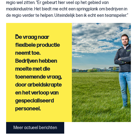
regio wel zitten. “Er gebeurt hier veel op het gebied van
maakindustrie. Het biedt me echt een springplank om bedrijven in
de regio verder te helpen. Uiteindelijk ben ik echt een teamspeler.”
"
De vraag naar
flexibele productie
neemt toe.
Bedrijven hebben
moeite met die
toenemende vraag,
door arbeidskrapte
en het verloop van
gespecialiseerd
personeel.
Meer actueel berichten