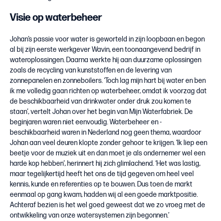
Visie op waterbeheer
Johan’s passie voor water is geworteld in zijn loopbaan en begon
al bij zijn eerste werkgever Wavin, een toonaangevend bedrijf in
wateroplossingen. Daarna werkte hij aan duurzame oplossingen
zoals de recycling van kunststoffen en de levering van
zonnepanelen en zonneboilers. ‘Toch lag mijn hart bij water en ben
ik me volledig gaan richten op waterbeheer, omdat ik voorzag dat
de beschikbaarheid van drinkwater onder druk zou komen te
staan’, vertelt Johan over het begin van Mijn Waterfabriek. De
beginjaren waren niet eenvoudig. Waterbeheer en -
beschikbaarheid waren in Nederland nog geen thema, waardoor
Johan aan veel deuren klopte zonder gehoor te krijgen. ‘Ik liep een
beetje voor de muziek uit en dan moet je als ondernemer wel een
harde kop hebben’, herinnert hij zich glimlachend. ‘Het was lastig,
maar tegelijkertijd heeft het ons de tijd gegeven om heel veel
kennis, kunde en referenties op te bouwen. Dus toen de markt
eenmaal op gang kwam, hadden wij al een goede marktpositie.
Achteraf bezien is het wel goed geweest dat we zo vroeg met de
ontwikkeling van onze watersystemen zijn begonnen.’