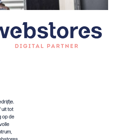
rijfje.
uit tot
g op de
volle
ntrum,
ebstores.