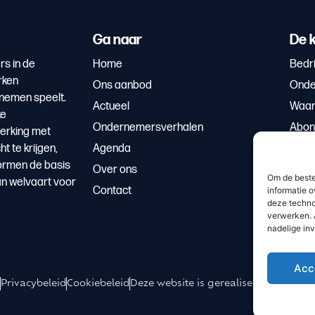
Ga naar
De k
rs in de
Home
Bedri
rken
Ons aanbod
Onde
rnemen speelt.
Actueel
Waar
ke
Ondernemersverhalen
Abon
erking met
 te krijgen,
Agenda
ormen de basis
Over ons
Om de beste
an welvaart voor
Contact
informatie o
deze techno
verwerken. 
nadelige in
Acc
Privacybeleid
Cookiebeleid
Deze website is gerealiseerd door We