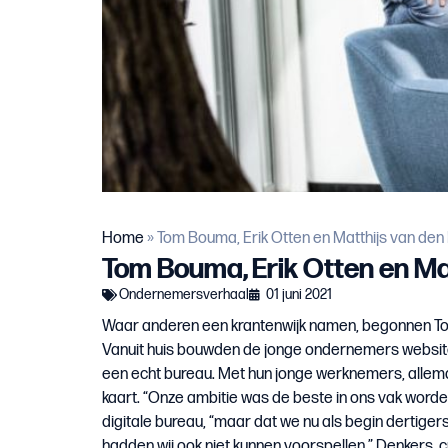
Home
»
Tom Bouma, Erik Otten en Matthijs van den
Tom Bouma, Erik Otten en Ma
Ondernemersverhaal
01 juni 2021
Waar anderen een krantenwijk namen, begonnen Tom 
Vanuit huis bouwden de jonge ondernemers websites
een echt bureau. Met hun jonge werknemers, allemaal 
kaart. “Onze ambitie was de beste in ons vak worde
digitale bureau, “maar dat we nu als begin dertiger
hadden wij ook niet kunnen voorspellen.” Denkers, 