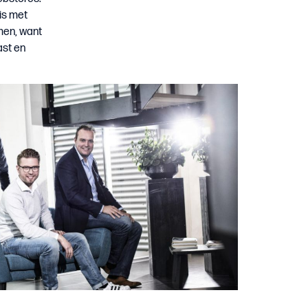
is met
men, want
ast en