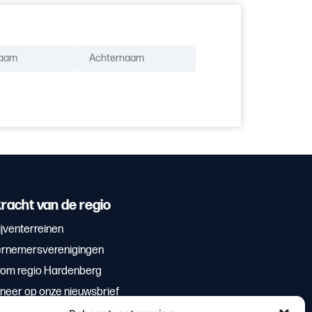
racht van de regio
jventerreinen
rnemersverenigingen
om regio Hardenberg
neer op onze nieuwsbrief