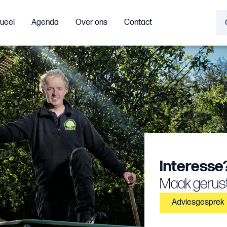
ueel
Agenda
Over ons
Contact
Interesse
Maak gerust
Adviesgesprek