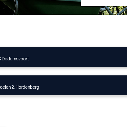
 SB Dedemsvaart
Doelen 2, Hardenberg