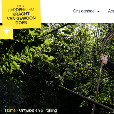
Ons aanbod
Act
Toolbar openen
Home
»
Ontwikkelen & Training