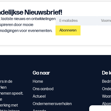
elijkse Nieuwsbrief!
 laatste nieuws en ontwikkelingen
spireren door mooie
Abonneren
itnodigingen voor evenementen.
Ga naar
De k
rs in de
Home
Bedri
rken
Ons aanbod
Onde
rnemen speelt.
Actueel
Waar
ke
Ondernemersverhalen
Abon
erking met