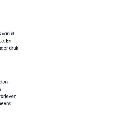
k vanuit
ie. En
nder druk
rden
.
verleven
ineens