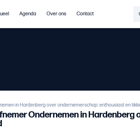
ueel
Agenda
Over ons
Contact
ernemen in Hardenberg over ondernemerschap: enthousiast en tikk
atiefnemer Ondernemen in Hardenberg
d