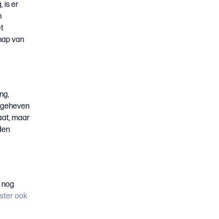
 is er
n
et
hap van
ng,
opgeheven
aat, maar
jden
n nog
ister ook