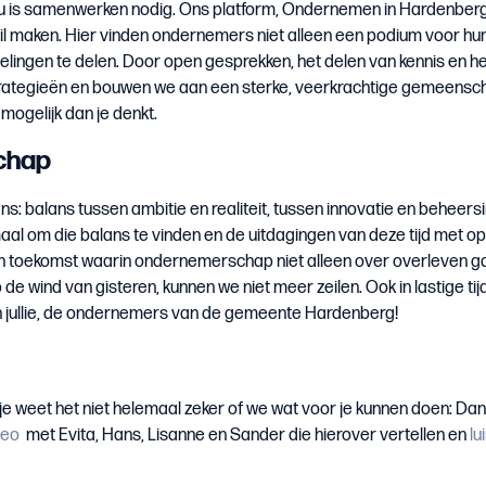
t nu is samenwerken nodig. Ons platform, Ondernemen in Hardenberg,
schil maken. Hier vinden ondernemers niet alleen een podium voor hu
lingen te delen. Door open gesprekken, het delen van kennis en h
trategieën en bouwen we aan een sterke, veerkrachtige gemeensc
ogelijk dan je denkt.
chap
 balans tussen ambitie en realiteit, tussen innovatie en beheersi
maal om die balans te vinden en de uitdagingen van deze tijd met 
n toekomst waarin ondernemerschap niet alleen over overleven g
 de wind van gisteren, kunnen we niet meer zeilen. Ook in lastige ti
n jullie, de ondernemers van de gemeente Hardenberg!
f je weet het niet helemaal zeker of we wat voor je kunnen doen: Da
deo
met Evita, Hans, Lisanne en Sander die hierover vertellen en
lu