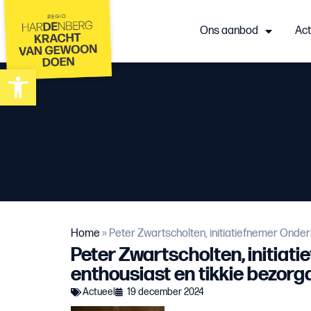
Ons aanbod
Act
Toolbar openen
Home
»
Peter Zwartscholten, initiatiefnemer Ond
Peter Zwartscholten, initi
enthousiast en tikkie bezorg
Actueel
19 december 2024