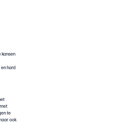
e kansen
, en hard
met
 met
gen te
 maar ook