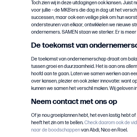
Toch zien wij in deze uitdagingen ook kansen. Juis
voor jullie – de MKB’ers die dag in dag uit het ver
successen, maar ook een veilige plek om hun worste
ondersteunen van elkaar, ontwikkelen we nieuwe s
ondernemers. SAMEN staan we sterker. Er is meer m
De toekomst van ondernemers
De toekomst van ondernemerschap draait om balans:
tussen groei en duurzaamheid. Het is aan ons alle
hoofd aan te gaan. Laten we samen werken aan ee
over kansen, plezier en ook zeker innovatie: want op
kunnen we samen het verschil maken. Wij geloven i
Neem contact met ons op
Of je nou groeiplannen hebt, het even lastig hebt o
heeft het zin om te bellen.
Check daarom ook de vi
naar de boodschappen
van Abdi, Nico en Roel.