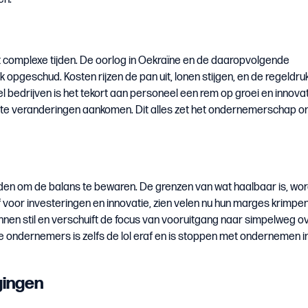
 complexe tijden. De oorlog in Oekraïne en de daaropvolgende
k opgeschud. Kosten rijzen de pan uit, lonen stijgen, en de regeldru
l bedrijven is het tekort aan personeel een rem op groei en innovat
grote veranderingen aankomen. Dit alles zet het ondernemerschap o
den om de balans te bewaren. De grenzen van wat haalbaar is, wo
voor investeringen en innovatie, zien velen nu hun marges krimpen
annen stil en verschuift de focus van vooruitgang naar simpelweg o
 ondernemers is zelfs de lol eraf en is stoppen met ondernemen 
gingen