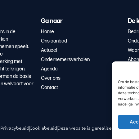
Ga naar
De k
rs in de
Home
Bedri
rken
Ons aanbod
Onde
rnemen speelt.
Actueel
Waar
ke
Ondernemersverhalen
Abon
erking met
 te krijgen,
Agenda
ormen de basis
Over ons
Om de beste
an welvaart voor
Contact
informatie o
deze techno
verwerken. 
nadelige in
Acc
Privacybeleid
Cookiebeleid
Deze website is gerealiseerd door We