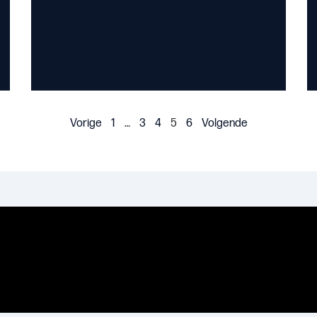
Vorige
1
…
3
4
5
6
Volgende