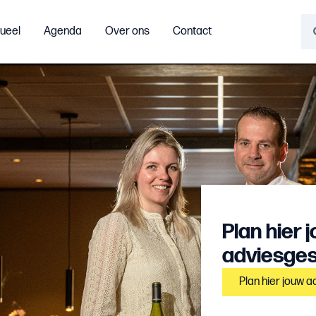
ueel
Agenda
Over ons
Contact
Plan hier 
adviesges
Plan hier jouw a