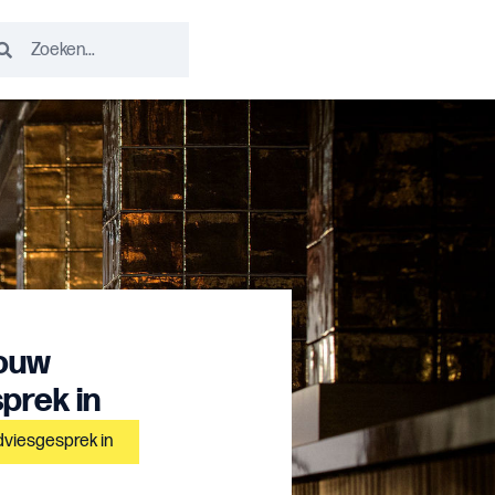
jouw
prek in
dviesgesprek in