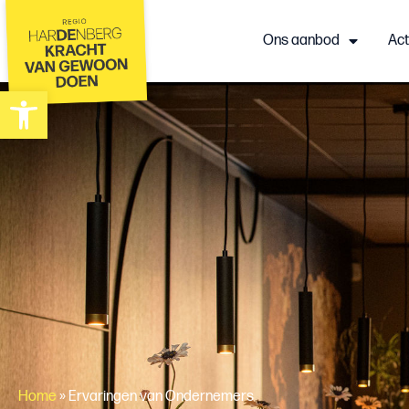
Ons aanbod
Act
Toolbar openen
Home
»
Ervaringen van Ondernemers